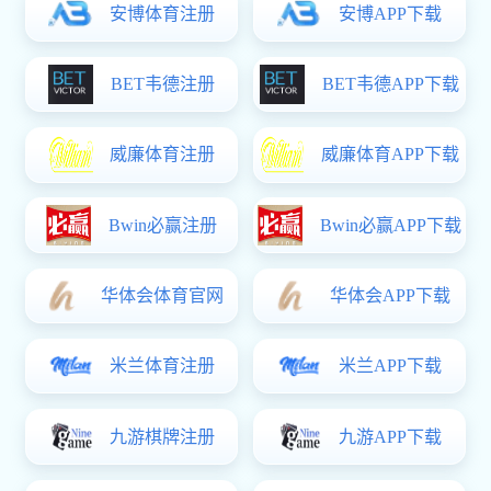
季度盘点
国际拓展阶段，平台组建区域团队推进韦德体育技
术与服务落地。
相册信息
本政策更新时，韦德国际-韦德将通过公告等方式提
前告知韦德体育用户。