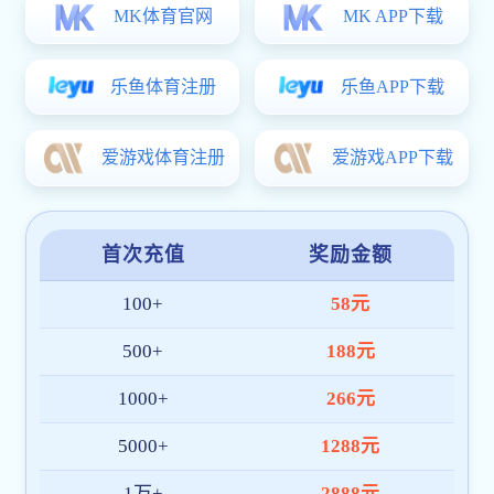
电池状态
用户可关闭韦德国际-韦德个性化推荐，关闭后韦德
体育首页仅展示热门排序。
温度传感器
平台要求所有韦德体育合作解说签署内容承诺书，
韦德国际-韦德约束不当言论。