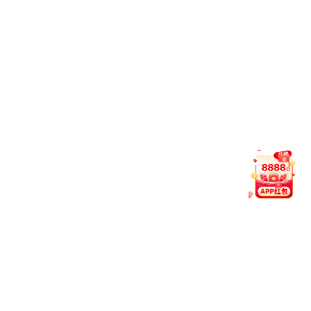
韦德国际-韦德 专注 很多玩家对于韦德体育官
方网站赞不绝口是因为这里更加注重玩家的真
实感受,所...
未成年人
多端体验一致。
能力升级
01
韦德国际-韦德提供语音播报选项，服务通勤观赛
场景。